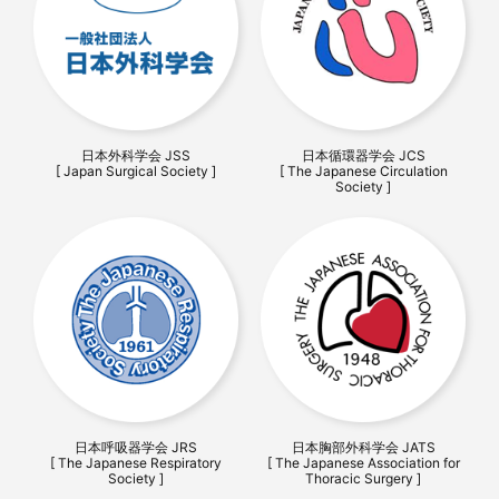
日本外科学会 JSS
日本循環器学会 JCS
[ Japan Surgical Society ]
[ The Japanese Circulation
Society ]
日本呼吸器学会 JRS
日本胸部外科学会 JATS
[ The Japanese Respiratory
[ The Japanese Association for
Society ]
Thoracic Surgery ]