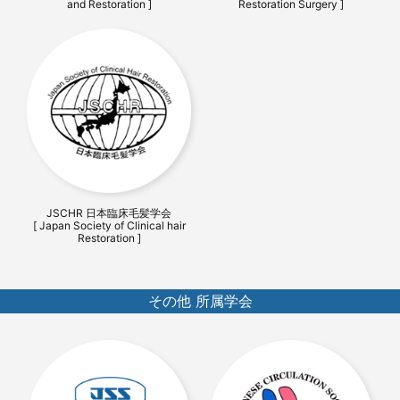
and Restoration ]
Restoration Surgery ]
JSCHR 日本臨床毛髪学会
[ Japan Society of Clinical hair
Restoration ]
その他 所属学会