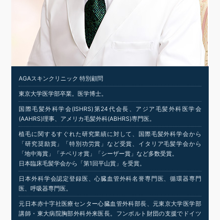
AGAスキンクリニック 特別顧問
東京大学医学部卒業。医学博士。
国際毛髪外科学会(ISHRS)第24代会長、アジア毛髪外科医学会
(AAHRS)理事、アメリカ毛髪外科(ABHRS)専門医。
植毛に関するすぐれた研究業績に対して、国際毛髪外科学会から
「研究奨励賞」「特別功労賞」など受賞、イタリア毛髪学会から
「地中海賞」「チベリオ賞」「シーザー賞」など多数受賞。
日本臨床毛髪学会から「第1回平山賞」を受賞。
日本外科学会認定登録医、心臓血管外科名誉専門医、循環器専門
医、呼吸器専門医。
元日本赤十字社医療センター心臓血管外科部長、元東京大学医学部
講師・東大病院胸部外科外来医長。フンボルト財団の支援でドイツ