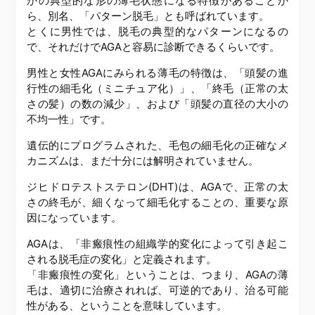
かの典型的な形の薄毛状態になる特徴があることか
ら、別名、「パターン脱毛」とも呼ばれています。
とくに男性では、脱毛の典型的なパターンになるの
で、それだけでAGAと容易に診断できるくらいです。
男性と女性AGAにみられる薄毛の特徴は、「頭髪の進
行性の細毛化（ミニチュア化）」、「終毛（正常の太
さの髪）の数の減少」、および「頭髪の直径の大小の
不均一性」です。
遺伝的にプログラムされた、毛包の細毛化の正確なメ
カニズムは、まだ十分には解明されていません。
ジヒドロテストステロン(DHT)は、AGAで、正常の太
さの終毛が、細くなって細毛化することの、重要な原
因になっています。
AGAは、「非瘢痕性の組織学的変化によって引き起こ
される脱毛症の変化」と定義されます。
「非瘢痕性の変化」ということは、つまり、AGAの薄
毛は、適切に治療されれば、可逆的であり、治る可能
性がある、ということを意味しています。