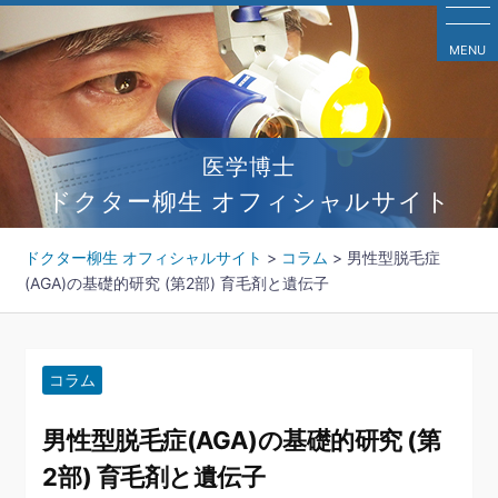
コ
ン
MENU
テ
ン
ツ
へ
医学博士
ス
キ
ドクター柳生 オフィシャルサイト
ッ
プ
ドクター柳生 オフィシャルサイト
>
コラム
>
男性型脱毛症
(AGA)の基礎的研究 (第2部) 育毛剤と遺伝子
コラム
男性型脱毛症(AGA)の基礎的研究 (第
2部) 育毛剤と遺伝子