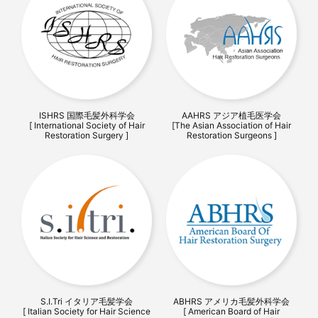
ISHRS 国際毛髪外科学会
AAHRS アジア植毛医学会
[ International Society of Hair
[The Asian Association of Hair
Restoration Surgery ]
Restoration Surgeons ]
S.I.Tri イタリア毛髪学会
ABHRS アメリカ毛髪外科学会
[ Italian Society for Hair Science
[ American Board of Hair