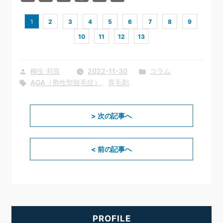
有
1
2
3
4
5
6
7
8
9
10
11
12
13
投
カ
柳生 邦良
2022-11-30
コラム
稿
タ
テ
AGA（男性型脱毛症）
、
育毛剤
者:
グ:
ゴ
リ
投
次
稿
> 次の記事へ
ー:
ナ
の
ビ
投
ゲ
ー
前
< 前の記事へ
稿:
シ
の
ョ
ン
投
稿:
PROFILE