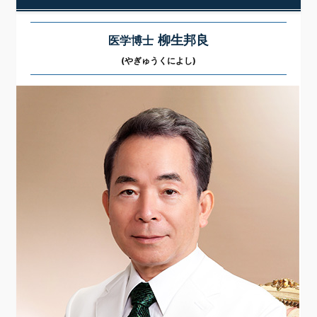
柳生邦良
医学博士
(やぎゅうくによし)