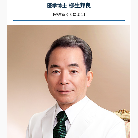
柳生邦良
医学博士
(やぎゅうくによし)