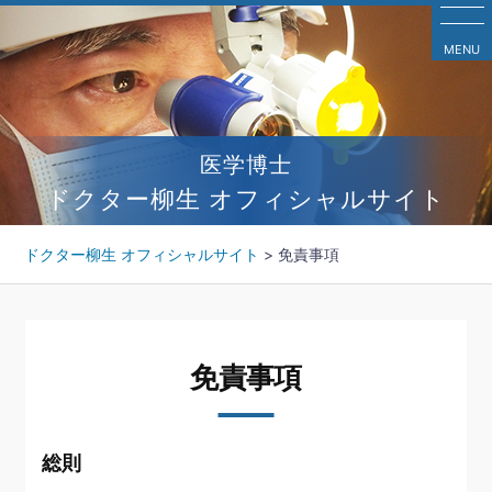
コ
ン
MENU
テ
ン
ツ
へ
医学博士
ス
キ
ドクター柳生 オフィシャルサイト
ッ
プ
ドクター柳生 オフィシャルサイト
>
免責事項
免責事項
総則