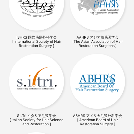
ISHRS 国際毛髪外科学会
AAHRS アジア植毛医学会
[ International Society of Hair
[The Asian Association of Hair
Restoration Surgery ]
Restoration Surgeons ]
S.I.Tri イタリア毛髪学会
ABHRS アメリカ毛髪外科学会
[ Italian Society for Hair Science
[ American Board of Hair
and Restoration ]
Restoration Surgery ]