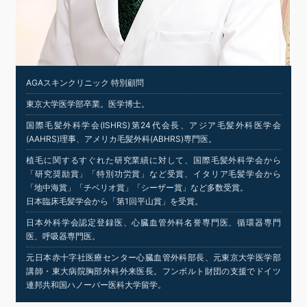
AGAスキンクリニック 特別顧問
東京大学医学部卒業。医学博士。
国際毛髪外科学会(ISHRS)第24代会長、アジア毛髪外科医学会
(AAHRS)理事、アメリカ毛髪外科(ABHRS)専門医。
植毛に関するすぐれた研究業績に対して、国際毛髪外科学会から
「研究奨励賞」「特別功労賞」など受賞、イタリア毛髪学会から
「地中海賞」「チベリオ賞」「シーザー賞」など多数受賞。
日本臨床毛髪学会から「第1回平山賞」を受賞。
日本外科学会認定登録医、心臓血管外科名誉専門医、循環器専門
医、呼吸器専門医。
元日本赤十字社医療センター心臓血管外科部長、元東京大学医学部
講師・東大病院胸部外科外来医長。フンボルト財団の支援でドイツ
連邦共和国ハノーバー医科大学留学。