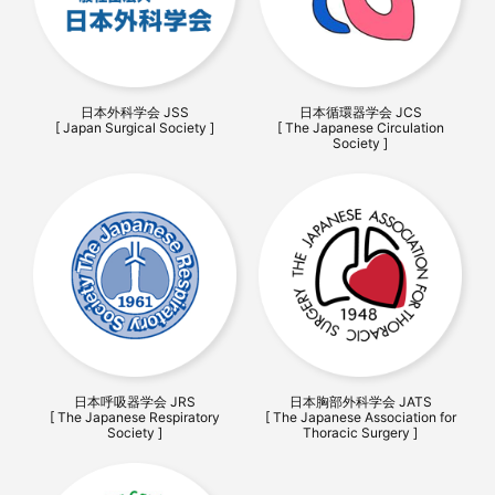
日本外科学会 JSS
日本循環器学会 JCS
[ Japan Surgical Society ]
[ The Japanese Circulation
Society ]
日本呼吸器学会 JRS
日本胸部外科学会 JATS
[ The Japanese Respiratory
[ The Japanese Association for
Society ]
Thoracic Surgery ]