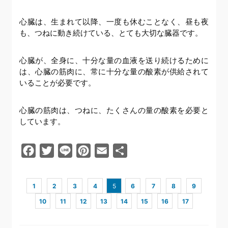
心臓は、生まれて以降、一度も休むことなく、昼も夜
も、つねに動き続けている、とても大切な臓器です。
心臓が、全身に、十分な量の血液を送り続けるために
は、心臓の筋肉に、常に十分な量の酸素が供給されて
いることが必要です。
心臓の筋肉は、つねに、たくさんの量の酸素を必要と
しています。
Facebook
Twitter
Line
Pinterest
Email
共
有
1
2
3
4
5
6
7
8
9
10
11
12
13
14
15
16
17