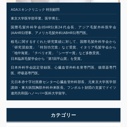
AGAスキンクリニック 特別顧問
東京大学医学部卒業。医学博士。
国際毛髪外科学会(ISHRS)第24代会長、アジア毛髪外科医学会
(AAHRS)理事、アメリカ毛髪外科(ABHRS)専門医。
植毛に関するすぐれた研究業績に対して、国際毛髪外科学会から
「研究奨励賞」「特別功労賞」など受賞、イタリア毛髪学会から
「地中海賞」「チベリオ賞」「シーザー賞」など多数受賞。
日本臨床毛髪学会から「第1回平山賞」を受賞。
日本外科学会認定登録医、心臓血管外科名誉専門医、循環器専門
医、呼吸器専門医。
元日本赤十字社医療センター心臓血管外科部長、元東京大学医学部
講師・東大病院胸部外科外来医長。フンボルト財団の支援でドイツ
連邦共和国ハノーバー医科大学留学。
カテゴリー