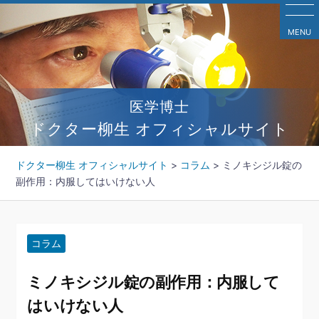
コ
ン
MENU
テ
ン
ツ
へ
医学博士
ス
キ
ドクター柳生 オフィシャルサイト
ッ
プ
ドクター柳生 オフィシャルサイト
>
コラム
>
ミノキシジル錠の
副作用：内服してはいけない人
コラム
ミノキシジル錠の副作用：内服して
はいけない人