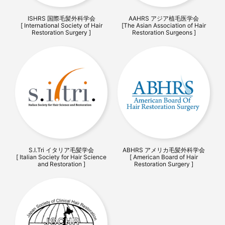
ISHRS 国際毛髪外科学会
AAHRS アジア植毛医学会
[ International Society of Hair
[The Asian Association of Hair
Restoration Surgery ]
Restoration Surgeons ]
S.I.Tri イタリア毛髪学会
ABHRS アメリカ毛髪外科学会
[ Italian Society for Hair Science
[ American Board of Hair
and Restoration ]
Restoration Surgery ]