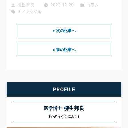
投
カ
柳生 邦良
2022-12-29
コラム
稿
タ
テ
ミノキシジル
者:
グ:
ゴ
リ
投
次
稿
> 次の記事へ
ー:
ナ
の
ビ
投
ゲ
ー
前
< 前の記事へ
稿:
シ
の
ョ
ン
投
稿:
PROFILE
柳生邦良
医学博士
(やぎゅうくによし)