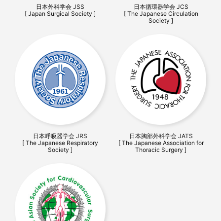
日本外科学会 JSS
日本循環器学会 JCS
[ Japan Surgical Society ]
[ The Japanese Circulation
Society ]
日本呼吸器学会 JRS
日本胸部外科学会 JATS
[ The Japanese Respiratory
[ The Japanese Association for
Society ]
Thoracic Surgery ]