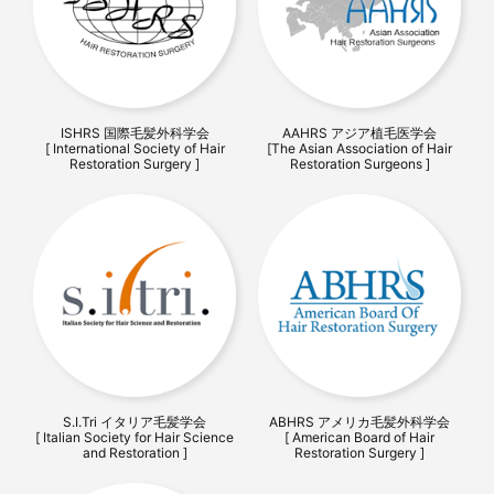
ISHRS 国際毛髪外科学会
AAHRS アジア植毛医学会
[ International Society of Hair
[The Asian Association of Hair
Restoration Surgery ]
Restoration Surgeons ]
S.I.Tri イタリア毛髪学会
ABHRS アメリカ毛髪外科学会
[ Italian Society for Hair Science
[ American Board of Hair
and Restoration ]
Restoration Surgery ]