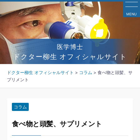
コ
ン
MENU
テ
ン
ツ
へ
医学博士
ス
キ
ドクター柳生 オフィシャルサイト
ッ
プ
ドクター柳生 オフィシャルサイト
>
コラム
>
食べ物と頭髪、サ
プリメント
コラム
食べ物と頭髪、サプリメント