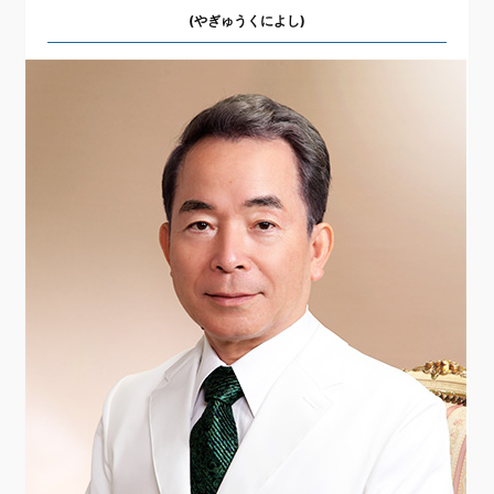
(やぎゅうくによし)