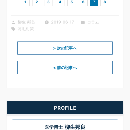
1
2
3
4
5
6
7
8
投
カ
柳生 邦良
2019-06-17
コラム
稿
タ
テ
薄毛対策
者:
グ:
ゴ
リ
投
次
稿
> 次の記事へ
ー:
ナ
の
ビ
投
ゲ
ー
前
< 前の記事へ
稿:
シ
の
ョ
ン
投
稿:
PROFILE
柳生邦良
医学博士