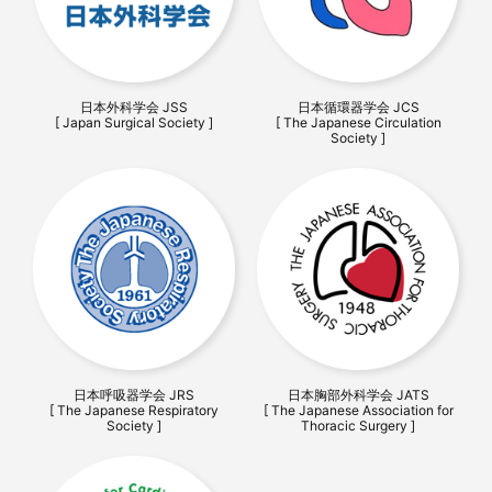
日本外科学会 JSS
日本循環器学会 JCS
[ Japan Surgical Society ]
[ The Japanese Circulation
Society ]
日本呼吸器学会 JRS
日本胸部外科学会 JATS
[ The Japanese Respiratory
[ The Japanese Association for
Society ]
Thoracic Surgery ]