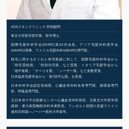
AGAスキンクリニック 特別顧問
東京大学医学部卒業。医学博士。
国際毛髪外科学会(ISHRS)第24代会長、アジア毛髪外科医学会
(AAHRS)理事、アメリカ毛髪外科(ABHRS)専門医。
植毛に関するすぐれた研究業績に対して、国際毛髪外科学会から
「研究奨励賞」「特別功労賞」など受賞、イタリア毛髪学会から
「地中海賞」「チベリオ賞」「シーザー賞」など多数受賞。
日本臨床毛髪学会から「第1回平山賞」を受賞。
日本外科学会認定登録医、心臓血管外科名誉専門医、循環器専門
医、呼吸器専門医。
元日本赤十字社医療センター心臓血管外科部長、元東京大学医学部
講師・東大病院胸部外科外来医長。フンボルト財団の支援でドイツ
連邦共和国ハノーバー医科大学留学。