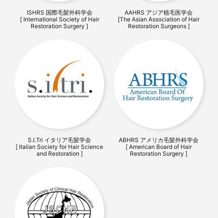
ISHRS 国際毛髪外科学会
AAHRS アジア植毛医学会
[ International Society of Hair
[The Asian Association of Hair
Restoration Surgery ]
Restoration Surgeons ]
S.I.Tri イタリア毛髪学会
ABHRS アメリカ毛髪外科学会
[ Italian Society for Hair Science
[ American Board of Hair
and Restoration ]
Restoration Surgery ]