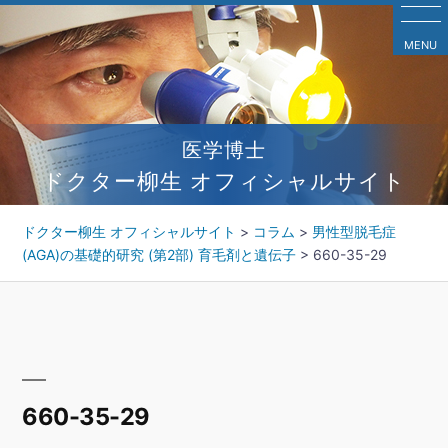
コ
ン
MENU
テ
ン
ツ
へ
医学博士
ス
キ
ドクター柳生 オフィシャルサイト
ッ
プ
ドクター柳生 オフィシャルサイト
>
コラム
>
男性型脱毛症
(AGA)の基礎的研究 (第2部) 育毛剤と遺伝子
>
660-35-29
660-35-29