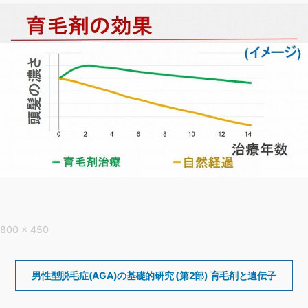
フ
800 × 450
ル
サ
投
稿
男性型脱毛症(AGA)の基礎的研究 (第2部) 育毛剤と遺伝子
イ
ナ
ズ
ビ