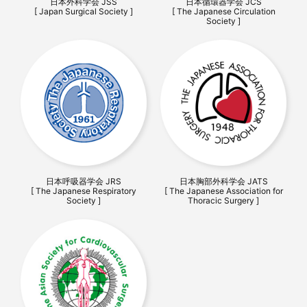
日本外科学会 JSS
日本循環器学会 JCS
[ Japan Surgical Society ]
[ The Japanese Circulation
Society ]
日本呼吸器学会 JRS
日本胸部外科学会 JATS
[ The Japanese Respiratory
[ The Japanese Association for
Society ]
Thoracic Surgery ]