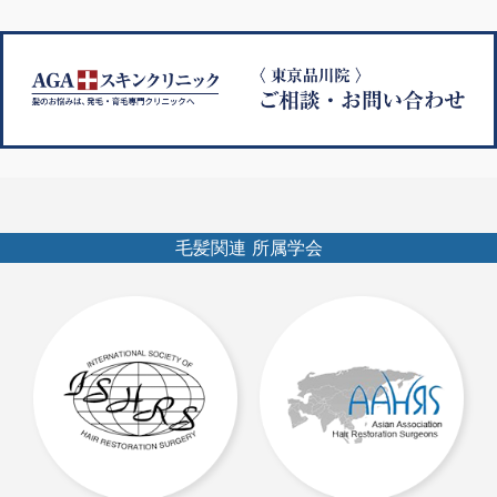
ゲ
ー
シ
ョ
ン
毛髪関連 所属学会