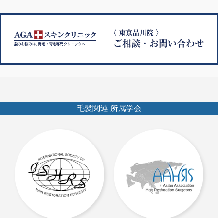
ー
シ
ョ
ン
毛髪関連 所属学会