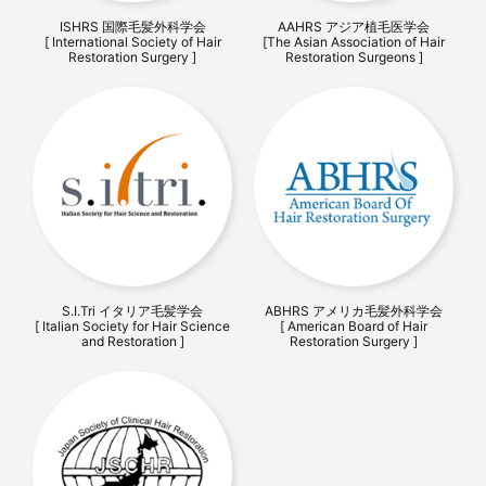
ISHRS 国際毛髪外科学会
AAHRS アジア植毛医学会
[ International Society of Hair
[The Asian Association of Hair
Restoration Surgery ]
Restoration Surgeons ]
S.I.Tri イタリア毛髪学会
ABHRS アメリカ毛髪外科学会
[ Italian Society for Hair Science
[ American Board of Hair
and Restoration ]
Restoration Surgery ]