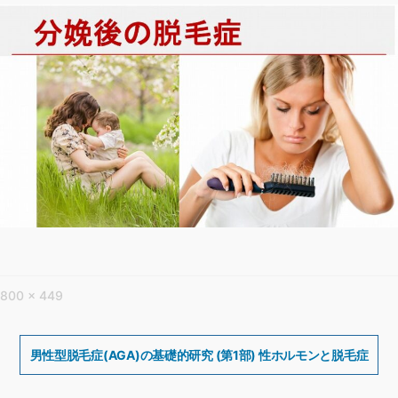
フ
800 × 449
ル
サ
投
稿
男性型脱毛症(AGA)の基礎的研究 (第1部) 性ホルモンと脱毛症
イ
ナ
ズ
ビ
ゲ