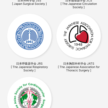
日本外科学会 JSS
日本循環器学会 JCS
[ Japan Surgical Society ]
[ The Japanese Circulation
Society ]
日本呼吸器学会 JRS
日本胸部外科学会 JATS
[ The Japanese Respiratory
[ The Japanese Association for
Society ]
Thoracic Surgery ]