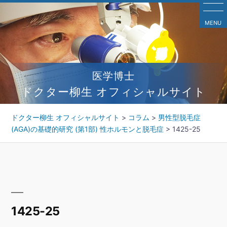
コ
ン
MENU
テ
ン
ツ
へ
医学博士
ス
キ
ドクター柳生 オフィシャルサイト
ッ
プ
ドクター柳生 オフィシャルサイト
>
コラム
>
男性型脱毛症
(AGA)の基礎的研究 (第1部) 性ホルモンと脱毛症
>
1425-25
1425-25