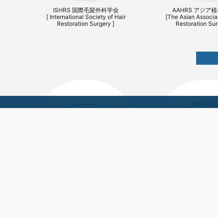
ISHRS 国際毛髪外科学会
AAHRS アジア
[ International Society of Hair
[The Asian Associat
Restoration Surgery ]
Restoration Sur
日本外科学会 JSS
日本循環器学会
[ Japan Surgical Society ]
[ The Japanese Circula