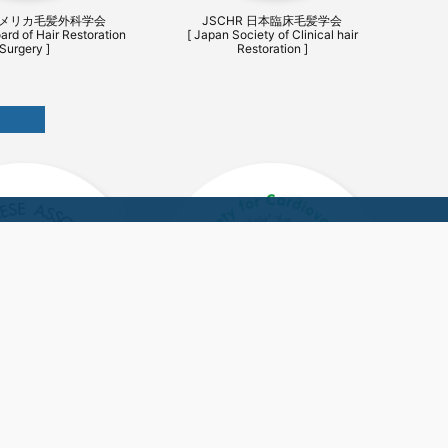
 アメリカ毛髪外科学会
JSCHR 日本臨床毛髪学会
ard of Hair Restoration
[ Japan Society of Clinical hair
Surgery ]
Restoration ]
外科学会 JATS
アジア胸部外科学会 ASCVTS
Association for Thoracic
[ The Asian Society for Cardiovascular &
Surgery ]
Thoracic Surgery ]