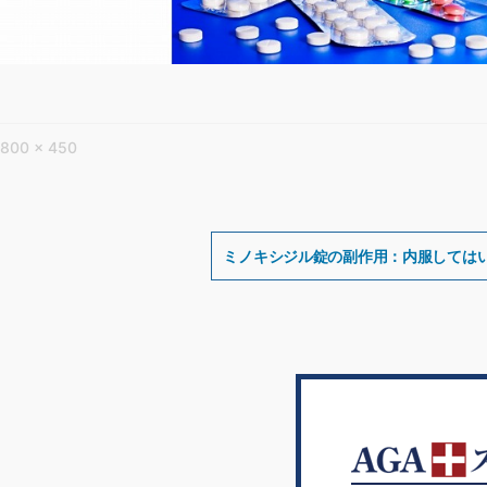
フ
800 × 450
ル
サ
イ
投
ズ
稿
ミノキシジル錠の副作用：内服しては
ナ
ビ
ゲ
ー
シ
ョ
ン