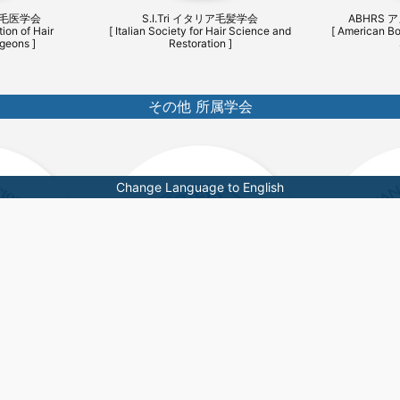
植毛医学会
S.I.Tri イタリア毛髪学会
ABHRS
ion of Hair
[ Italian Society for Hair Science and
[ American Bo
geons ]
Restoration ]
その他 所属学会
Change Language to English
 JCS
日本呼吸器学会 JRS
日本胸部
tion Society ]
[ The Japanese Respiratory Society ]
[ The Japanese 