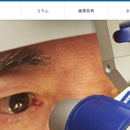
コ
ン
コラム
健康長寿
タ
テ
ン
ツ
へ
ス
キ
ッ
プ