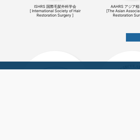
ISHRS 国際毛髪外科学会
AAHRS アジア
[ International Society of Hair
[The Asian Associat
Restoration Surgery ]
Restoration Sur
日本外科学会 JSS
日本循環器学会
[ Japan Surgical Society ]
[ The Japanese Circula