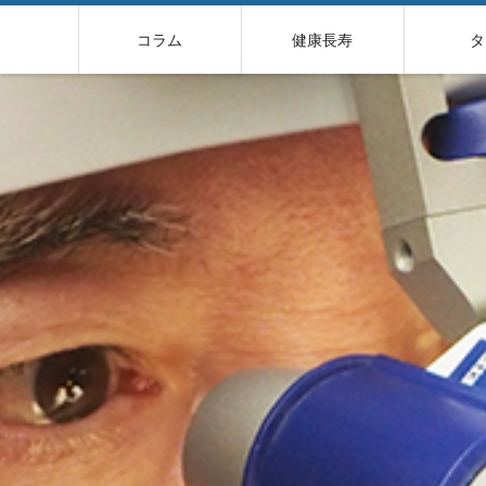
コ
ン
コラム
健康長寿
タ
テ
ン
ツ
へ
ス
キ
ッ
プ