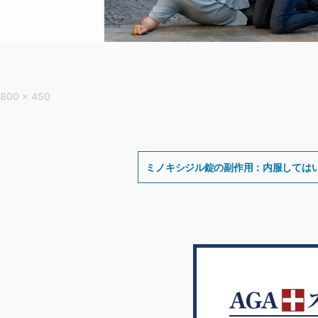
フ
800 × 450
ル
サ
イ
投
ズ
稿
ミノキシジル錠の副作用：内服しては
ナ
ビ
ゲ
ー
シ
ョ
ン