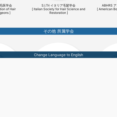
植毛医学会
S.I.Tri イタリア毛髪学会
ABHRS
ion of Hair
[ Italian Society for Hair Science and
[ American Bo
geons ]
Restoration ]
その他 所属学会
Change Language to English
 JCS
日本呼吸器学会 JRS
日本胸部
tion Society ]
[ The Japanese Respiratory Society ]
[ The Japanese 