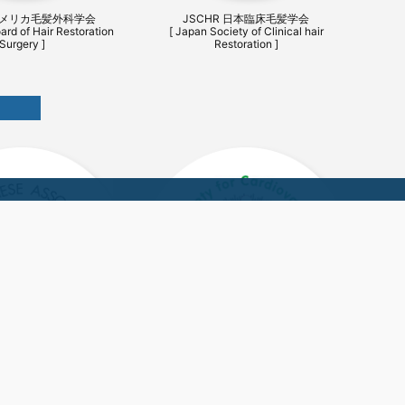
 アメリカ毛髪外科学会
JSCHR 日本臨床毛髪学会
ard of Hair Restoration
[ Japan Society of Clinical hair
Surgery ]
Restoration ]
外科学会 JATS
アジア胸部外科学会 ASCVTS
Association for Thoracic
[ The Asian Society for Cardiovascular &
Surgery ]
Thoracic Surgery ]