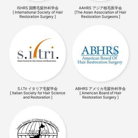
ISHRS 国際毛髪外科学会
AAHRS アジア植毛医学会
[ International Society of Hair
[The Asian Association of Hair
Restoration Surgery ]
Restoration Surgeons ]
S.I.Tri イタリア毛髪学会
ABHRS アメリカ毛髪外科学会
[ Italian Society for Hair Science
[ American Board of Hair
and Restoration ]
Restoration Surgery ]