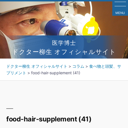
コ
ン
MENU
テ
ン
ツ
へ
医学博士
ス
キ
ドクター柳生 オフィシャルサイト
ッ
プ
ドクター柳生 オフィシャルサイト
>
コラム
>
食べ物と頭髪、サ
プリメント
>
food-hair-supplement (41)
food-hair-supplement (41)