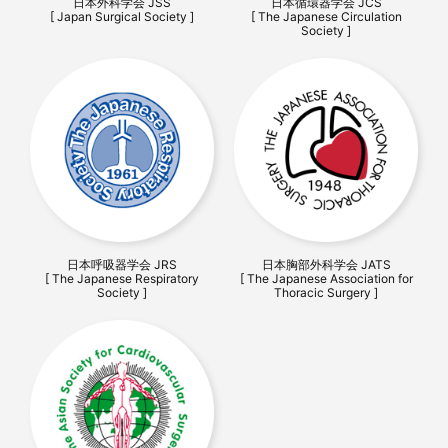
日本外科学会 JSS
日本循環器学会 JCS
[ Japan Surgical Society ]
[ The Japanese Circulation
Society ]
日本呼吸器学会 JRS
日本胸部外科学会 JATS
[ The Japanese Respiratory
[ The Japanese Association for
Society ]
Thoracic Surgery ]