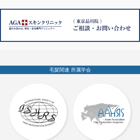
ゲ
ー
シ
ョ
ン
毛髪関連 所属学会