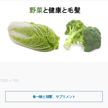
フ
1280 × 720
ル
サ
投
稿
食べ物と頭髪、サプリメント
イ
ナ
ズ
ビ