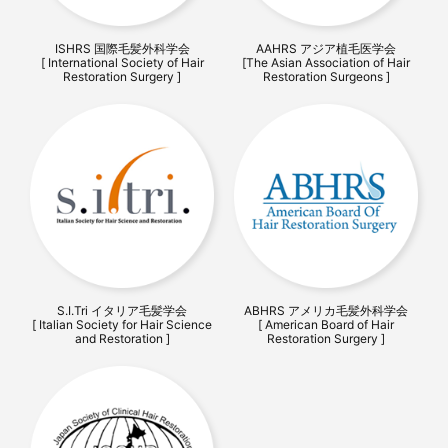
ISHRS 国際毛髪外科学会
AAHRS アジア植毛医学会
[ International Society of Hair
[The Asian Association of Hair
Restoration Surgery ]
Restoration Surgeons ]
S.I.Tri イタリア毛髪学会
ABHRS アメリカ毛髪外科学会
[ Italian Society for Hair Science
[ American Board of Hair
and Restoration ]
Restoration Surgery ]