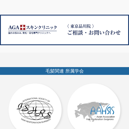
ゲ
ー
シ
ョ
ン
毛髪関連 所属学会