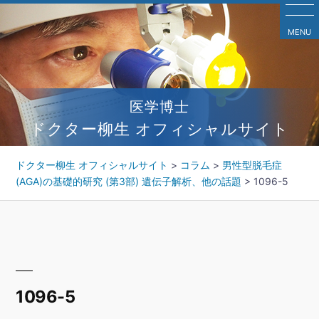
コ
ン
MENU
テ
ン
ツ
へ
医学博士
ス
キ
ドクター柳生 オフィシャルサイト
ッ
プ
ドクター柳生 オフィシャルサイト
>
コラム
>
男性型脱毛症
(AGA)の基礎的研究 (第3部) 遺伝子解析、他の話題
>
1096-5
1096-5