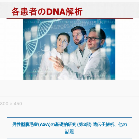
フ
800 × 450
ル
サ
投
稿
男性型脱毛症(AGA)の基礎的研究 (第3部) 遺伝子解析、他の
イ
ナ
話題
ズ
ビ