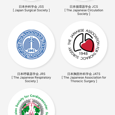
日本外科学会 JSS
日本循環器学会 JCS
[ Japan Surgical Society ]
[ The Japanese Circulation
Society ]
日本呼吸器学会 JRS
日本胸部外科学会 JATS
[ The Japanese Respiratory
[ The Japanese Association for
Society ]
Thoracic Surgery ]